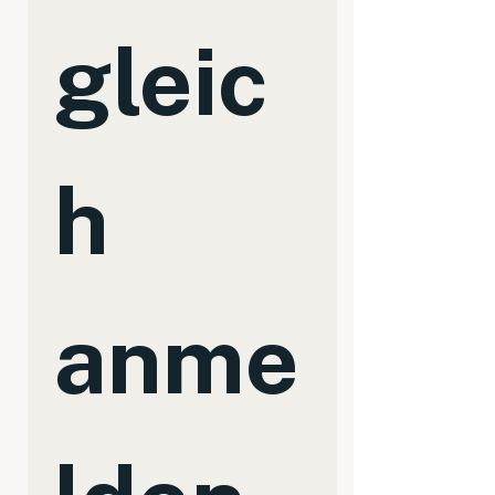
gleic
h 
anme