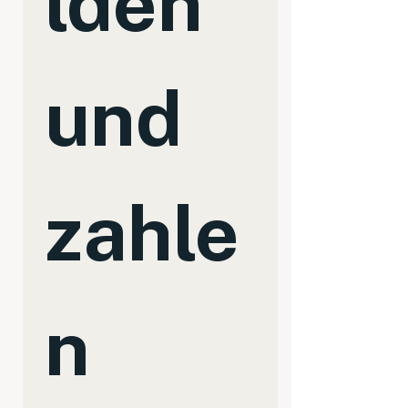
lden 
und 
zahle
n