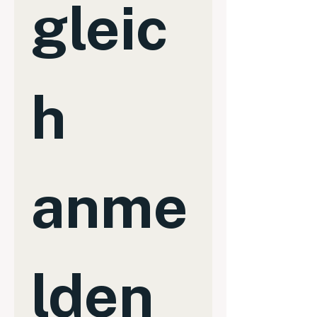
gleic
h 
anme
lden 