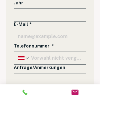
Jahr
E-Mail
*
Telefonnummer
*
Anfrage/Anmerkungen
Achtung
: Wir 
übernehmen Ihre Daten 
für das Zertifikat. Bitte 
kontrollieren Sie alles, 
bevor Sie buchen. 