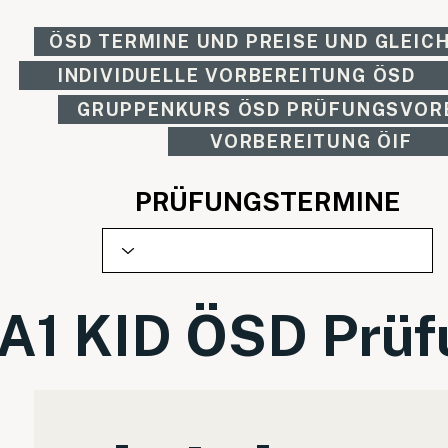
ÖSD TERMINE UND PREISE UND GLEIC
INDIVIDUELLE VORBEREITUNG ÖSD
GRUPPENKURS ÖSD PRÜFUNGSVOR
VORBEREITUNG ÖIF
PRÜFUNGSTERMINE
A1 KID ÖSD Prüf