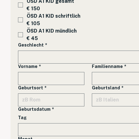
ÖSD A1 KID gesamt
€ 150
ÖSD A1 KID schriftlich
€ 105
ÖSD A1 KID mündlich
€ 45
Geschlecht
*
Vorname
*
Familienname
*
Geburtsort
*
Geburtsland
*
Geburtsdatum
*
Tag