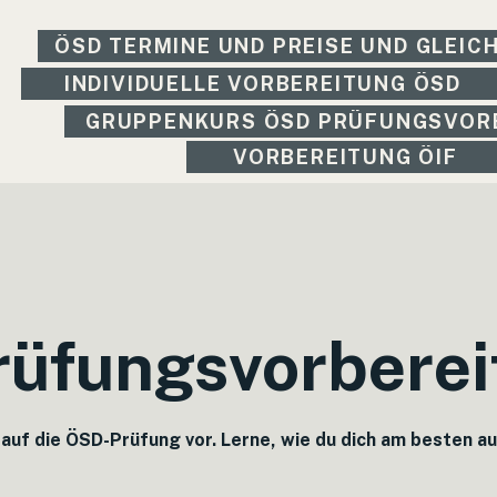
ÖSD TERMINE UND PREISE UND GLEIC
INDIVIDUELLE VORBEREITUNG ÖSD
GRUPPENKURS ÖSD PRÜFUNGSVOR
VORBEREITUNG ÖIF
üfungsvorberei
 auf die ÖSD-Prüfung vor. Lerne, wie du dich am besten a