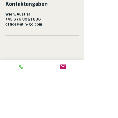
Kontaktangaben
Wien, Austria
+43 676 39 21 836
office@alin-go.com
ÖSD-Prüfungsort:
INNES. German Language School
Favoritenstraße 4-6, 1040 Wien
+43 676 3921836
office@alin-go.com