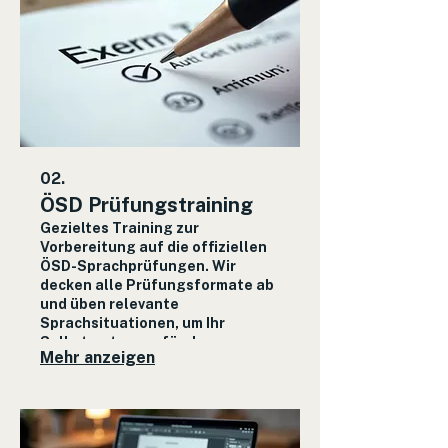
02.
ÖSD Prüfungstraining
Gezieltes Training zur
Vorbereitung auf die offiziellen
ÖSD-Sprachprüfungen. Wir
decken alle Prüfungsformate ab
und üben relevante
Sprachsituationen, um Ihr
Selbstvertrauen für den
Mehr anzeigen
Prüfungstag zu stärken.