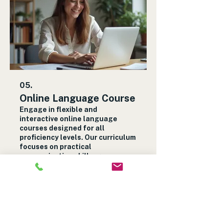
05.
Online Language Course
Engage in flexible and
interactive online language
courses designed for all
proficiency levels. Our curriculum
focuses on practical
communication skills, grammar,
and cultural understanding.
Mehr anzeigen
Learn at your own pace with
experienced instructors and
comprehensive learning
materials accessible anytime,
anywhere.