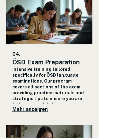
04.
ÖSD Exam Preparation
Intensive training tailored
specifically for ÖSD language
examinations. Our program
covers all sections of the exam,
providing practice materials and
strategic tips to ensure you are
fully prepared. Achieve your
Mehr anzeigen
language certification goals
with confidence through our
expert-led sessions.